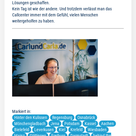
Lösungen geschaffen.
Kein Tag ist wie der andere. Und trotzdem verlässt man das
Callcenter immer mit dem Gefühl, vielen Menschen
weitergeholfen zu haben.
Markiert in:
Hinter den Kulissen
Regensburg
Osnabrück
Mönchengladbach
Jena
Potsdam
Kassel
Aachen
Bielefeld
Leverkusen
Kiel
Krefeld
Wiesbaden
Mainz
Göttingen
Freiburg
Darmstadt
behind the