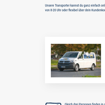
Wallstadt
jetzt mieten
Unsere Transporter kannst du ganz einfach o
von 8-20 Uhr oder flexibel über dein Kundenko
Neckarstadt-West
jetzt mieten
Vogelstang-Ost
jetzt mieten
Gartenstadt
jetzt mieten
Waldhof
jetzt mieten
Neckarau
jetzt mieten
Gleich drei Personen finden in