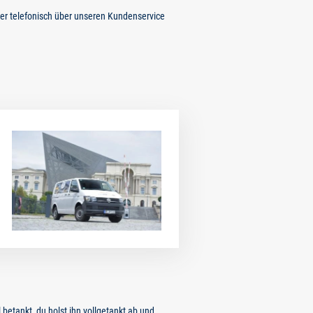
r telefonisch über unseren Kundenservice
l betankt, du holst ihn vollgetankt ab und