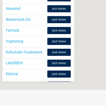
Almenhof
jetzt mieten
Neckarstadt-Ost
jetzt mieten
Fahrlach
jetzt mieten
Vogelstang
jetzt mieten
Kulturhalle Feudenheim
jetzt mieten
LAGERBOX
jetzt mieten
Käfertal
jetzt mieten
Krautgartenweg
jetzt mieten
Seckenheim
jetzt mieten