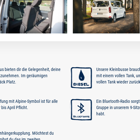
s bieten dir die Gelegenheit, deine
Unsere Kleinbusse brauch
itzunehmen. Im geräumigen
mit einem vollen Tank, u
äck Platz.
vollen Tank wieder zurück
ung mit Alpine-Symbol ist für alle
Ein Bluetooth-Radio sorgt
is April Pflicht.
Gruppe in unserem 9-Sitze
habt.
nhängerkupplung. Möchtest du
gibst du das im zweiten