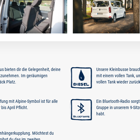
s bieten dir die Gelegenheit, deine
Unsere Kleinbusse brauch
itzunehmen. Im geräumigen
mit einem vollen Tank, u
äck Platz.
vollen Tank wieder zurück
ung mit Alpine-Symbol ist für alle
Ein Bluetooth-Radio sorgt
is April Pflicht.
Gruppe in unserem 9-Sitze
habt.
nhängerkupplung. Möchtest du
gibst du das im zweiten