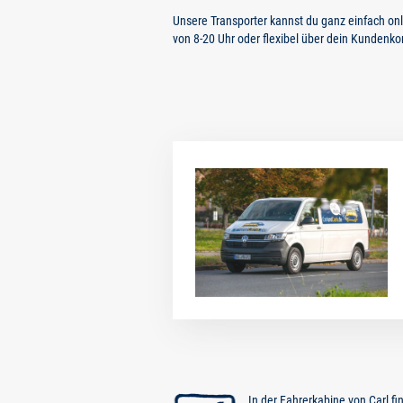
Hallerey
jetzt mieten
Unsere Transporter kannst du ganz einfach o
von 8-20 Uhr oder flexibel über dein Kundenko
Oberdorstfeld
jetzt mieten
Hoeschpark
jetzt mieten
Ruhrallee
jetzt mieten
Aplerbeck
jetzt mieten
storemore Dortmund
jetzt mieten
In der Fahrerkabine von Carl f