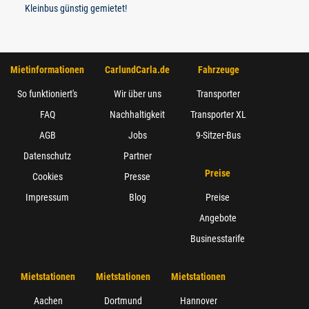
Kleinbus günstig gemietet!
Mietinformationen
CarlundCarla.de
Fahrzeuge
So funktioniert's
Wir über uns
Transporter
FAQ
Nachhaltigkeit
Transporter XL
AGB
Jobs
9-Sitzer-Bus
Datenschutz
Partner
Preise
Cookies
Presse
Impressum
Blog
Preise
Angebote
Businesstarife
Mietstationen
Mietstationen
Mietstationen
Aachen
Dortmund
Hannover