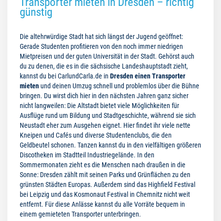
Transporter mieten in Dresden – richtig
günstig
Die altehrwürdige Stadt hat sich längst der Jugend geöffnet:
Gerade Studenten profitieren von den noch immer niedrigen
Mietpreisen und der guten Universität in der Stadt. Gehörst auch
du zu denen, die es in die sächsische Landeshauptstadt zieht,
kannst du bei CarlundCarla.de in
Dresden einen Transporter
mieten
und deinen Umzug schnell und problemlos über die Bühne
bringen. Du wirst dich hier in den nächsten Jahren ganz sicher
nicht langweilen: Die Altstadt bietet viele Möglichkeiten für
Ausflüge rund um Bildung und Stadtgeschichte, während sie sich
Neustadt eher zum Ausgehen eignet. Hier findet ihr viele nette
Kneipen und Cafés und diverse Studentenclubs, die den
Geldbeutel schonen. Tanzen kannst du in den vielfältigen größeren
Discotheken im Stadtteil Industriegelände. In den
Sommermonaten zieht es die Menschen nach draußen in die
Sonne: Dresden zählt mit seinen Parks und Grünflächen zu den
grünsten Städten Europas. Außerdem sind das Highfield Festival
bei Leipzig und das Kosmonaut Festival in Chemnitz nicht weit
entfernt. Für diese Anlässe kannst du alle Vorräte bequem in
einem gemieteten Transporter unterbringen.