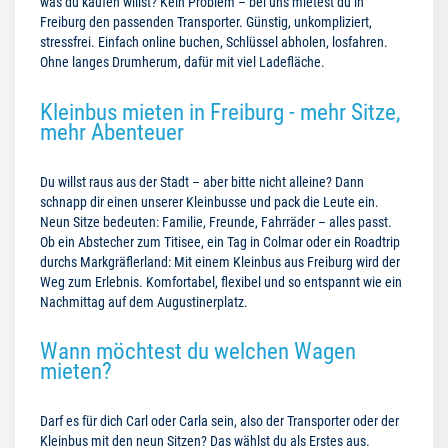
was du kaufen willst? Kein Problem – bei uns mietest du in
Freiburg den passenden Transporter. Günstig, unkompliziert,
stressfrei. Einfach online buchen, Schlüssel abholen, losfahren.
Ohne langes Drumherum, dafür mit viel Ladefläche.
Kleinbus mieten in Freiburg - mehr Sitze,
mehr Abenteuer
Du willst raus aus der Stadt – aber bitte nicht alleine? Dann
schnapp dir einen unserer Kleinbusse und pack die Leute ein.
Neun Sitze bedeuten: Familie, Freunde, Fahrräder – alles passt.
Ob ein Abstecher zum Titisee, ein Tag in Colmar oder ein Roadtrip
durchs Markgräflerland: Mit einem Kleinbus aus Freiburg wird der
Weg zum Erlebnis. Komfortabel, flexibel und so entspannt wie ein
Nachmittag auf dem Augustinerplatz.
Wann möchtest du welchen Wagen
mieten?
Darf es für dich Carl oder Carla sein, also der Transporter oder der
Kleinbus mit den neun Sitzen? Das wählst du als Erstes aus.