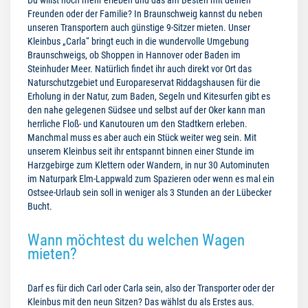
Freunden oder der Familie? In Braunschweig kannst du neben
unseren Transportern auch günstige 9-Sitzer mieten. Unser
Kleinbus „Carla“ bringt euch in die wundervolle Umgebung
Braunschweigs, ob Shoppen in Hannover oder Baden im
Steinhuder Meer. Natürlich findet ihr auch direkt vor Ort das
Naturschutzgebiet und Europareservat Riddagshausen für die
Erholung in der Natur, zum Baden, Segeln und Kitesurfen gibt es
den nahe gelegenen Südsee und selbst auf der Oker kann man
herrliche Floß- und Kanutouren um den Stadtkern erleben.
Manchmal muss es aber auch ein Stück weiter weg sein. Mit
unserem Kleinbus seit ihr entspannt binnen einer Stunde im
Harzgebirge zum Klettern oder Wandern, in nur 30 Autominuten
im Naturpark Elm-Lappwald zum Spazieren oder wenn es mal ein
Ostsee-Urlaub sein soll in weniger als 3 Stunden an der Lübecker
Bucht.
Wann möchtest du welchen Wagen
mieten?
Darf es für dich Carl oder Carla sein, also der Transporter oder der
Kleinbus mit den neun Sitzen? Das wählst du als Erstes aus.