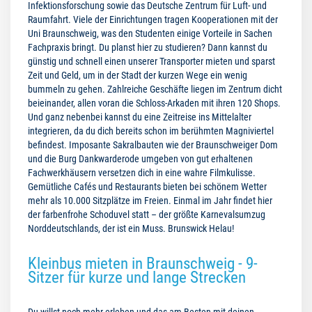
Infektionsforschung sowie das Deutsche Zentrum für Luft- und
Raumfahrt. Viele der Einrichtungen tragen Kooperationen mit der
Uni Braunschweig, was den Studenten einige Vorteile in Sachen
Fachpraxis bringt. Du planst hier zu studieren? Dann kannst du
günstig und schnell einen unserer Transporter mieten und sparst
Zeit und Geld, um in der Stadt der kurzen Wege ein wenig
bummeln zu gehen. Zahlreiche Geschäfte liegen im Zentrum dicht
beieinander, allen voran die Schloss-Arkaden mit ihren 120 Shops.
Und ganz nebenbei kannst du eine Zeitreise ins Mittelalter
integrieren, da du dich bereits schon im berühmten Magniviertel
befindest. Imposante Sakralbauten wie der Braunschweiger Dom
und die Burg Dankwarderode umgeben von gut erhaltenen
Fachwerkhäusern versetzen dich in eine wahre Filmkulisse.
Gemütliche Cafés und Restaurants bieten bei schönem Wetter
mehr als 10.000 Sitzplätze im Freien. Einmal im Jahr findet hier
der farbenfrohe Schoduvel statt – der größte Karnevalsumzug
Norddeutschlands, der ist ein Muss. Brunswick Helau!
Kleinbus mieten in Braunschweig - 9-
Sitzer für kurze und lange Strecken
Du willst noch mehr erleben und das am Besten mit deinen