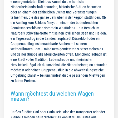
einem gemieteten Kleinbus kannst du die herrliche
Niederrheinlandschaft erkunden, historische Stätten besuchen
oder an einem der zahlreichen Events und Veranstaltungen
teilnehmen, die das ganze Jahr über in der Region stattfinden. Ob
ein Ausflug zum Schloss Rheydt – einem der bedeutendsten
Renaissanceschlösser Nordrhein-Westfalens – ein Besuch im
Naturpark Schwalm-Nette mit seinen idyllischen Seen und Heiden,
ein Tagesausflug in die Landeshauptstadt Düsseldorf oder ein
Gruppenausflug ins benachbarte Aachen mit seinem
weltberühmten Dom – mit einem gemieteten 9-Sitzer stehen dir
und deiner Gruppe alle Möglichkeiten offen. Mönchengladbach ist
eine Stadt voller Tradition, Lebensfreude und rheinischer
Herzlichkeit. Egal, ob du umziehst, die Niederrheinregion erkunden
möchtest oder einen Gruppenausflug in die abwechslungsreiche
Umgebung planst – bei uns findest du die passenden Mietwagen
zu fairen Preisen.
Wann möchtest du welchen Wagen
mieten?
Darf es für dich Carl oder Carla sein, also der Transporter oder der
Kleinbus mit den neun Sitzen? Das wählst du als Erstes aus.